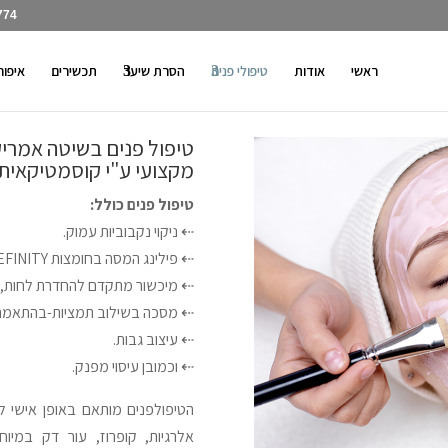
774
ראשי
אודות
טיפולי פנים
הסרת שיער
תכשירים
איפור
טיפול פנים בשיטה אמריק
מקצועי ע"י קוסמטיקאית
טיפול פנים כולל:
⇠ ניקוי נקבוביות עמוק.
⇠ פילינג המסה בחומצות AHA COSMEDERM – REFINITY תוצרת ארה"ב.
⇠ מיכשור מתקדם להחדרת לחות, ס
⇠ מסכה בשילוב תמציות-בהתאמה 
⇠ עיצוב גבות.
⇠ וכמובן עיסוי מפנק.
הטיפולפנים מותאם באופן אישי לכ