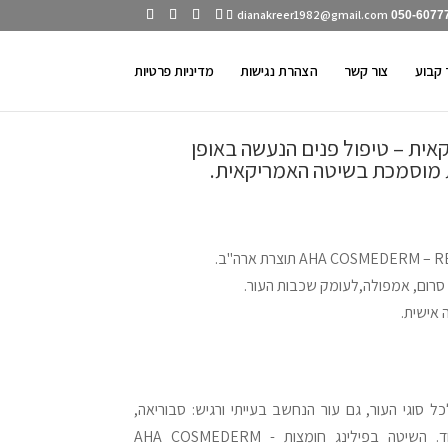
dianakreer1982@gmail.com
050-6077
 קבוע
צור קשר
הצהרת נגישות
מדיניות פרטיות
אית – טיפול פנים הנעשה באופן
 מוסמכת בשיטה האמריקאית.
רום, אמפולה,לעומק שכבות העור.
אישית.
ל סוגי העור, גם עור הנחשב בעייתי ורגיש: סבוריאה,
אלרגיות, קופרוז, עור דק במיוחד. השיטה בפילינג חומצות AHA COSMEDERM -