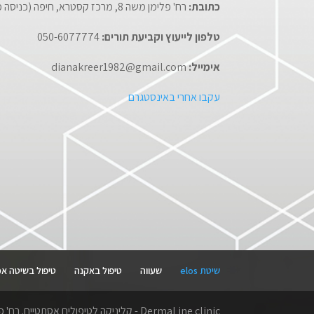
כתובת:
רח' פלימן משה 8, מרכז קסטרא, חיפה (כניסה מערבית, קומת כניסה)
טלפון לייעוץ וקביעת תורים:
050-6077774
אימייל:
dianakreer1982@gmail.com
עקבו אחרי באינסטגרם
שיטת elos
שעווה
טיפול באקנה
טיפול בשיטה א
DermaLine clinic - קליניקה לטיפולים אסתטיים. רח' פלימן משה 8, מרכז קסטרא, חיפה. חייגו עכשיו 050-6077774, אימייל dianakreer1982@gmail.com