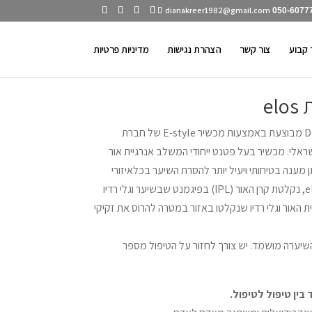
dianakreer1982@gmail.com
050-6077
 קבוע
צור קשר
הצהרת נגישות
מדיניות פרטיות
e
הסרת השיער ב-DermaLine clinic מבוצעת באמצעות מכשיר E-style של חברת
טק הישראלי. מכשיר בעל פטנט ייחודי המשלב אנרגיית אור
 (RF). השילוב נותן מענה בטיחותי ויעיל יותר להסרת השיער בכלאיזורי
הגוף. בעת הטיפול בטכנולוגיית elos, נקלטת קרן האור (IPL) בפיגמנט שבשיער וגלי רדיו
יית האור וגלי רדיו שנקלטו באזור במטרה להרוס את זקיקי
שיערה מושמד. יש צורך לחזור על הטיפול מספר
ין טיפול לטיפול.